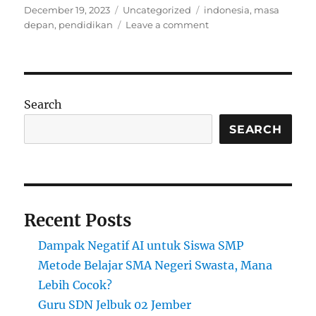
Posted
Categories
Tags
December 19, 2023
Uncategorized
indonesia
,
masa
on
on
depan
,
pendidikan
Leave a comment
Mengoptimalkan
Proses
Pendidikan
untuk
Masa
Search
Depan
yang
SEARCH
Gemilang
Recent Posts
Dampak Negatif AI untuk Siswa SMP
Metode Belajar SMA Negeri Swasta, Mana
Lebih Cocok?
Guru SDN Jelbuk 02 Jember