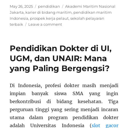
Posted
Categories
Tags
May 26, 2025
pendidikan
Akademi Maritim Nasional
on
Jakarta
,
karier di bidang maritim
,
pendidikan maritim
Indonesia
,
prospek kerja pelaut
,
sekolah pelayaran
on
terbaik
Leave a comment
Akademi
Maritim
Nasional
Pendidikan Dokter di UI,
Jakarta:
Pilihan
UGM, dan UNAIR: Mana
Tepat
yang Paling Bergengsi?
untuk
Karier
di
Bidang
Di Indonesia, profesi dokter masih menjadi
Maritim
impian banyak siswa SMA yang ingin
berkontribusi di bidang kesehatan. Tiga
perguruan tinggi yang sering menjadi incaran
utama dalam program pendidikan dokter
adalah Universitas Indonesia (
slot gacor