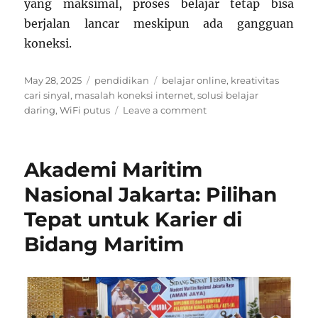
yang maksimal, proses belajar tetap bisa
berjalan lancar meskipun ada gangguan
koneksi.
Posted
Categories
Tags
May 28, 2025
pendidikan
belajar online
,
kreativitas
on
cari sinyal
,
masalah koneksi internet
,
solusi belajar
on
daring
,
WiFi putus
Leave a comment
Belajar
Online:
Drama
Akademi Maritim
WiFi
Putus
Nasional Jakarta: Pilihan
dan
Tepat untuk Karier di
Kreativitas
Cari
Bidang Maritim
Sinyal