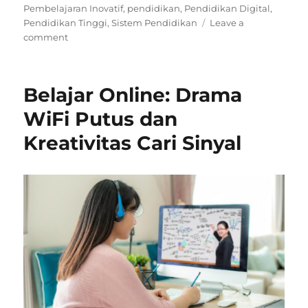
on
Pembelajaran Inovatif
,
pendidikan
,
Pendidikan Digital
,
Pendidikan Tinggi
,
Sistem Pendidikan
Leave a
on
comment
Mempelajari
kontribusi
ilmuwan
Belajar Online: Drama
Muslim
dan
WiFi Putus dan
pengaruhnya
Kreativitas Cari Sinyal
dalam
bidang
ilmu
pengetahuan
dan
kebudayaan
dunia.