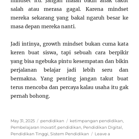
mindset itu. Jangan malah bikin anak takut
salah atau merasa gagal. Karena mindset
mereka sekarang yang bakal ngaruh besar ke
masa depan mereka nanti.
Jadi intinya, growth mindset bukan cuma kata
keren buat siswa, tapi sebuah cara berpikir
yang bisa ngebuka pintu kesempatan dan bikin
perjalanan belajar jadi lebih seru dan
bermakna. Yang penting jangan takut buat
terus mencoba dan percaya kalau usaha itu gak
pernah bohong.
Posted
Categories
Tags
May 31, 2025
pendidikan
ketimpangan pendidikan
,
on
Pembelajaran Inovatif
,
pendidikan
,
Pendidikan Digital
,
Pendidikan Tinggi
,
Sistem Pendidikan
Leave a