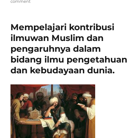
on
comment
Mindset
Tumbuh
(Growth
Mempelajari kontribusi
Mindset)
dan
ilmuwan Muslim dan
Dampaknya
pengaruhnya dalam
bagi
Siswa
bidang ilmu pengetahuan
dan kebudayaan dunia.