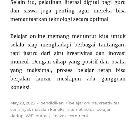
Selain itu, pelatihan literasi digital bagi guru
dan siswa juga penting agar mereka bisa
memanfaatkan teknologi secara optimal.
Belajar online memang menuntut kita untuk
selalu siap menghadapi berbagai tantangan,
tapi justru dari situ kreativitas dan inovasi
muncul. Dengan sikap yang positif dan usaha
yang maksimal, proses belajar tetap bisa
berjalan lancar meskipun ada gangguan
koneksi.
Posted
Categories
Tags
May 28, 2025
pendidikan
belajar online
,
kreativitas
on
cari sinyal
,
masalah koneksi internet
,
solusi belajar
on
daring
,
WiFi putus
Leave a comment
Belajar
Online:
Drama