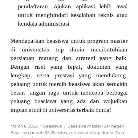
pendaftaran. Ajukan aplikasi lebih awal
untuk menghindari kesalahan teknis atau
kendala administrasi.
Mendapatkan beasiswa untuk program master
di universitas top dunia membutuhkan
persiapan matang dan strategi yang baik.
Dengan riset yang tepat, dokumen yang
lengkap, serta prestasi yang mendukung,
peluang untuk meraih beasiswa akan semakin
besar. Jangan ragu untuk mencoba berbagai
peluang beasiswa yang ada dan wujudkan
impian studi di universitas terbaik dunia!
Posted
Categories
Tags
March 6, 2025
Beasiswa
Beasiswa master luar negeri
,
on
Beasiswa penuh S2
,
Beasiswa universitas top dunia
,
Cara