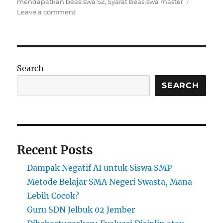
mendapatkan beasiswa S2
,
Syarat beasiswa master
on
Leave a comment
Beasiswa
untuk
Program
Master
di
Search
Universitas
Top
SEARCH
Dunia
Recent Posts
Dampak Negatif AI untuk Siswa SMP
Metode Belajar SMA Negeri Swasta, Mana
Lebih Cocok?
Guru SDN Jelbuk 02 Jember