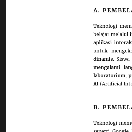
A. PEMBEL
Teknologi memu
belajar melalui
aplikasi interak
untuk mengeks
dinamis
. Siswa
mengalami lan
laboratorium
,
p
AI
(Artificial Int
B. PEMBEL
Teknologi me
seperti Google 