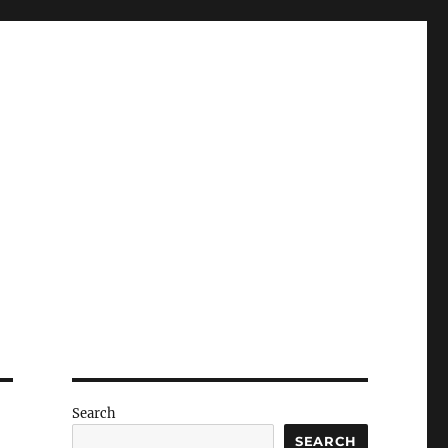
Search
SEARCH