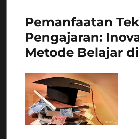
Pemanfaatan Tekn
Pengajaran: Ino
Metode Belajar d