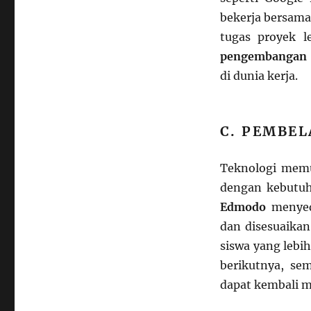
bekerja bersama
tugas proyek 
pengembangan k
di dunia kerja.
C. PEMBEL
Teknologi mem
dengan kebutuha
Edmodo
menye
dan disesuaika
siswa yang lebi
berikutnya, s
dapat kembali m