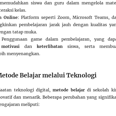
 memudahkan siswa dan guru dalam mengelola mate
teraksi kelas.
n Online
: Platform seperti Zoom, Microsoft Teams, d
inkan pembelajaran jarak jauh dengan kualitas ya
engan tatap muka.
 Penggunaan game dalam pembelajaran, yang dap
n
motivasi
dan
keterlibatan
siswa, serta membu
ebih menyenangkan.
Metode Belajar melalui Teknologi
atan teknologi digital,
metode belajar
di sekolah ki
novatif dan menarik. Beberapa perubahan yang signifik
ngajaran meliputi: