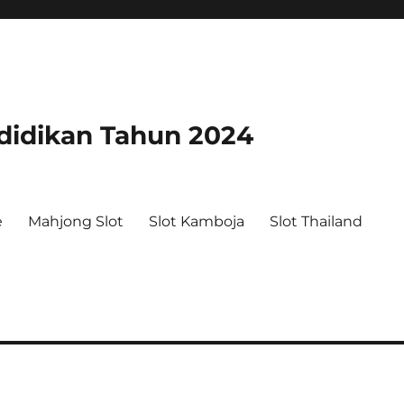
didikan Tahun 2024
e
Mahjong Slot
Slot Kamboja
Slot Thailand