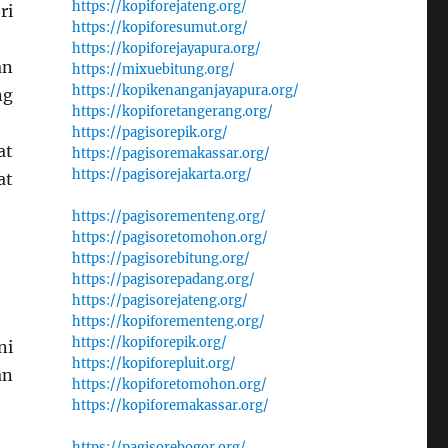
https://kopiforejateng.org/
ri
https://kopiforesumut.org/
https://kopiforejayapura.org/
an
https://mixuebitung.org/
https://kopikenanganjayapura.org/
ng
https://kopiforetangerang.org/
https://pagisorepik.org/
at
https://pagisoremakassar.org/
https://pagisorejakarta.org/
at
https://pagisorementeng.org/
https://pagisoretomohon.org/
https://pagisorebitung.org/
https://pagisorepadang.org/
https://pagisorejateng.org/
https://kopiforementeng.org/
https://kopiforepik.org/
ni
https://kopiforepluit.org/
an
https://kopiforetomohon.org/
https://kopiforemakassar.org/
https://pagisorebogor.org/