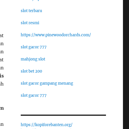
slot terbaru
slot resmi
at
https://www.pinewoodorchards.com/
an
slot gacor 777
an
at
mahjong slot
an
slot bet 200
is
ah
slot gacor gampang menang
slot gacor 777
am
an
https://kopiforebanten.org/