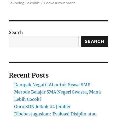
on
TeknologiSekolah
Leave a comment
Teknologi
AI:
Membantu
Pendidikan
Menjadi
Search
Lebih
Cerdas
SEARCH
Recent Posts
Dampak Negatif AI untuk Siswa SMP
Metode Belajar SMA Negeri Swasta, Mana
Lebih Cocok?
Guru SDN Jelbuk 02 Jember
Dibebastugaskan: Evaluasi Disiplin atau