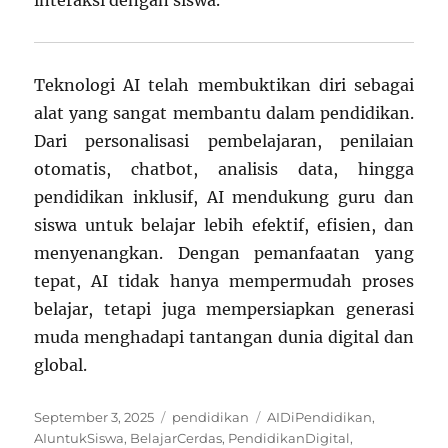
Teknologi AI telah membuktikan diri sebagai
alat yang sangat membantu dalam pendidikan.
Dari personalisasi pembelajaran, penilaian
otomatis, chatbot, analisis data, hingga
pendidikan inklusif, AI mendukung guru dan
siswa untuk belajar lebih efektif, efisien, dan
menyenangkan. Dengan pemanfaatan yang
tepat, AI tidak hanya mempermudah proses
belajar, tetapi juga mempersiapkan generasi
muda menghadapi tantangan dunia digital dan
global.
Posted
Categories
Tags
September 3, 2025
pendidikan
AIDiPendidikan
,
on
AIuntukSiswa
,
BelajarCerdas
,
PendidikanDigital
,