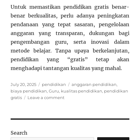
Untuk memastikan pendidikan gratis benar-
benar berkualitas, perlu adanya peningkatan
pendanaan yang tepat sasaran, pengelolaan
anggaran yang transparan, dukungan bagi
pengembangan guru, serta inovasi dalam
metode belajar. Tanpa upaya berkelanjutan,
pendidikan yang “gratis” tetap akan
menghadapi tantangan kualitas yang mahal.
Posted
Categories
Tags
July 20, 2025
pendidikan
anggaran pendidikan
,
on
biaya pendidikan
,
Guru
,
kualitas pendidikan
,
pendidikan
on
gratis
Leave a comment
Kalau
Pendidikan
Gratis,
Kenapa
Kualitas
Search
Masih