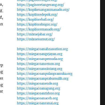
a,
https://pagisoretangerang.org/
https://kopikenanganmanado.org/
f.
https://kopiforedepok.org/
f,
https://kopiforebali.org/
an
https://kopiforebogor.org/
https://kopiforemanado.org/
https://mixuejabar.org/
https://mixuesumut.org/
https://miegacoanahnasution.org
https://miegacoangejayan.org
https://miegacoanpemuda.org
https://miegacoanrenon.org
ep
https://miegacoansintang.org
ng
https://miegacoanpulaupramuka.org
au
https://miegacoanprabumulih.org
https://miegacoanende.org
ng
https://miegacoanagung.org
at
https://miegacoantidore.org
https://miegacoanaceh.org
https://miegacoanranai.org