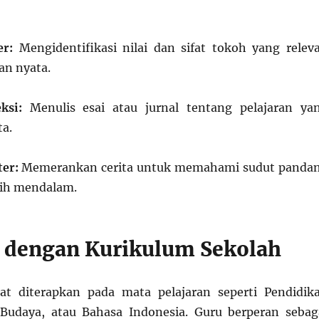
er:
Mengidentifikasi nilai dan sifat tokoh yang relev
an nyata.
ksi:
Menulis esai atau jurnal tentang pelajaran ya
ta.
er:
Memerankan cerita untuk memahami sudut panda
bih mendalam.
i dengan Kurikulum Sekolah
at diterapkan pada mata pelajaran seperti Pendidik
 Budaya, atau Bahasa Indonesia. Guru berperan sebag