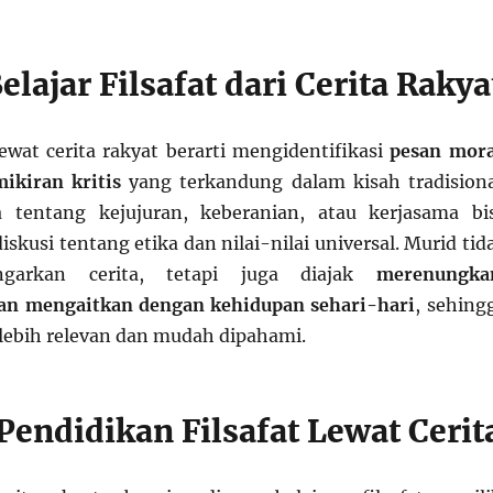
lajar Filsafat dari Cerita Rakya
 lewat cerita rakyat berarti mengidentifikasi
pesan mora
ikiran kritis
yang terkandung dalam kisah tradisiona
ta tentang kejujuran, keberanian, atau kerjasama bi
skusi tentang etika dan nilai-nilai universal. Murid tid
garkan cerita, tetapi juga diajak
merenungka
dan mengaitkan dengan kehidupan sehari-hari
, sehing
 lebih relevan dan mudah dipahami.
Pendidikan Filsafat Lewat Cerit