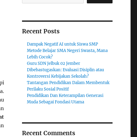
Recent Posts
Dampak Negatif AI untuk Siswa SMP
Metode Belajar SMA Negeri Swasta, Mana
Lebih Cocok?
Guru SDN Jelbuk 02 Jember
Dibebastugaskan: Evaluasi Disiplin atau
Kontroversi Kebijakan Sekolah?
pi
Tantangan Pendidikan Dalam Membentuk
Perilaku Sosial Positif
a.
Pendidikan Dan Keterampilan Generasi
au
Muda Sebagai Fondasi Utama
an
at
an
Recent Comments