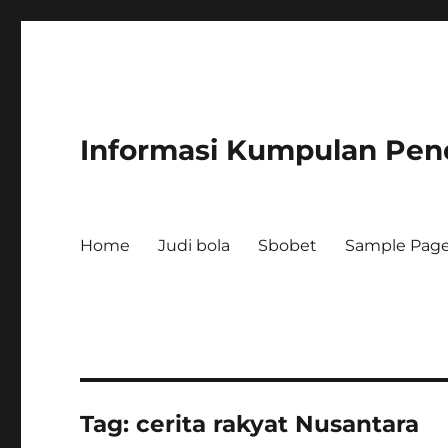
Informasi Kumpulan Pen
Home
Judi bola
Sbobet
Sample Pag
Tag:
cerita rakyat Nusantara