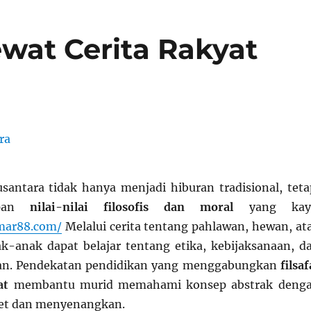
Lewat Cerita Rakyat
usantara tidak hanya menjadi hiburan tradisional, teta
mpan
nilai-nilai filosofis dan moral
yang kay
ymar88.com/
Melalui cerita tentang pahlawan, hewan, at
ak-anak dapat belajar tentang etika, kebijaksanaan, d
an. Pendekatan pendidikan yang menggabungkan
filsaf
at
membantu murid memahami konsep abstrak deng
ret dan menyenangkan.