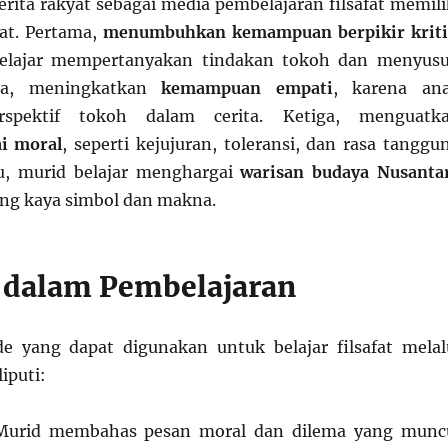
ita rakyat sebagai media pembelajaran filsafat memili
at. Pertama,
menumbuhkan kemampuan berpikir kriti
belajar mempertanyakan tindakan tokoh dan menyus
ua, meningkatkan
kemampuan empati
, karena an
spektif tokoh dalam cerita. Ketiga, menguatk
i moral
, seperti kejujuran, toleransi, dan rasa tanggu
tu, murid belajar menghargai
warisan budaya Nusanta
yang kaya simbol dan makna.
s dalam Pembelajaran
e yang dapat digunakan untuk belajar filsafat melal
iputi:
urid membahas pesan moral dan dilema yang munc