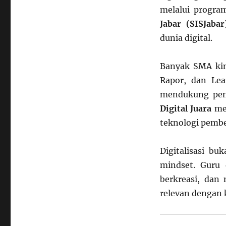
melalui progr
Jabar (SISJabar
dunia digital.
Banyak SMA kin
Rapor, dan Le
mendukung pem
Digital Juara
men
teknologi pembel
Digitalisasi bu
mindset. Guru 
berkreasi, da
relevan dengan