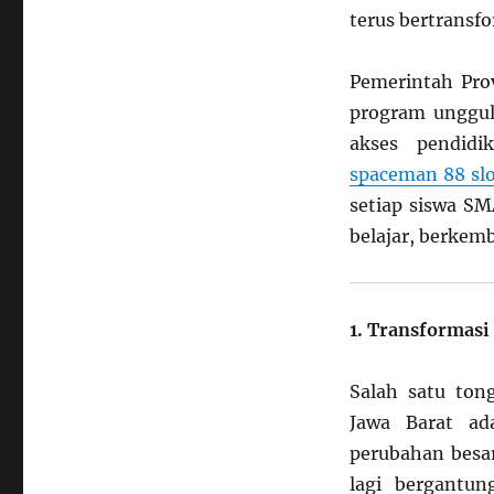
Perkembangan
terus bertrans
Pendidikan
SMA
Pemerintah Prov
di
Jawa
program unggul
Barat:
akses pendidi
Membangun
spaceman 88 sl
Fondasi
Generasi
setiap siswa S
Cerdas
belajar, berkem
dan
Adaptif
di
Era
1. Transformasi 
Digital
Salah satu to
Jawa Barat ad
perubahan besar
lagi bergantu