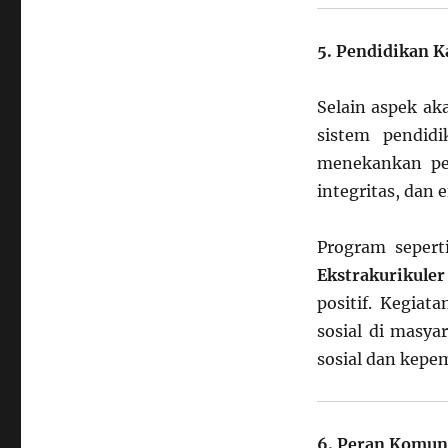
5. Pendidikan K
Selain aspek ak
sistem pendid
menekankan pem
integritas, dan 
Program seper
Ekstrakurikule
positif. Kegiat
sosial di masy
sosial dan kepe
6. Peran Komuni