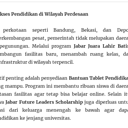
kses Pendidikan di Wilayah Perdesaan
 perkotaan seperti Bandung, Bekasi, dan Dep
rkembangan pesat, pemerintah tidak melupakan daer
 pegunungan. Melalui program
Jabar Juara Lahir Bati
mbangun fasilitas baru, menambah ruang kelas, d
rastruktur di wilayah terpencil.
atif penting adalah penyediaan
Bantuan Tablet Pendidik
ng mampu. Program ini membantu ribuan siswa di daer
san fasilitas agar tetap bisa belajar online. Selain it
swa
Jabar Future Leaders Scholarship
juga diperluas unt
tasi dari keluarga menengah ke bawah agar dap
didikan ke jenjang universitas.