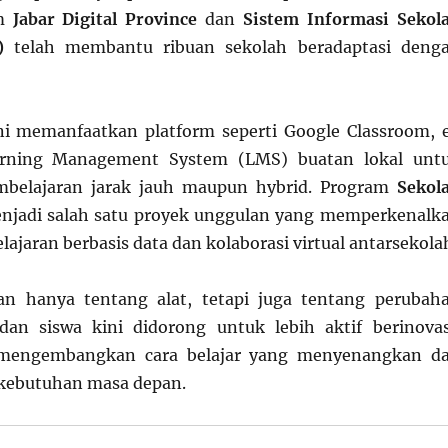
am
Jabar Digital Province
dan
Sistem Informasi Sekol
)
telah membantu ribuan sekolah beradaptasi deng
i memanfaatkan platform seperti Google Classroom, 
arning Management System (LMS) buatan lokal unt
belajaran jarak jauh maupun hybrid. Program
Sekol
jadi salah satu proyek unggulan yang memperkenalk
ajaran berbasis data dan kolaborasi virtual antarsekola
kan hanya tentang alat, tetapi juga tentang perubah
dan siswa kini didorong untuk lebih aktif berinovas
n mengembangkan cara belajar yang menyenangkan d
 kebutuhan masa depan.