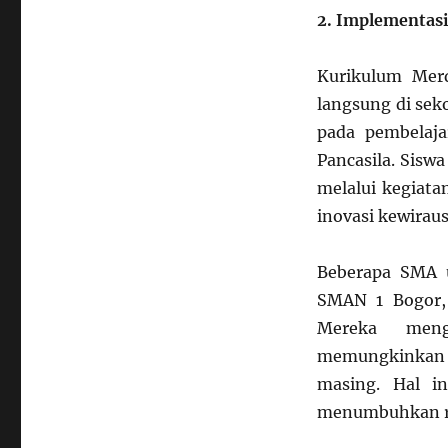
2. Implementas
Kurikulum Merd
langsung di sek
pada pembelaja
Pancasila. Siswa
melalui kegiata
inovasi kewirau
Beberapa SMA 
SMAN 1 Bogor,
Mereka meng
memungkinkan s
masing. Hal in
menumbuhkan ra