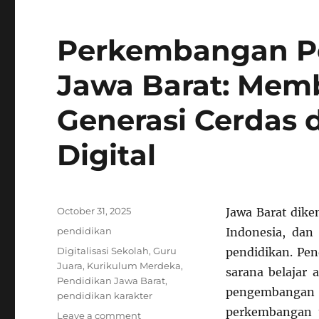
Perkembangan Pe
Jawa Barat: Mem
Generasi Cerdas d
Digital
Posted
October 31, 2025
Jawa Barat dike
on
Categories
pendidikan
Indonesia, dan
Tags
Digitalisasi Sekolah
,
Guru
pendidikan. Pen
Juara
,
Kurikulum Merdeka
,
sarana belajar
Pendidikan Jawa Barat
,
pengembangan p
pendidikan karakter
perkembangan t
on
Leave a comment