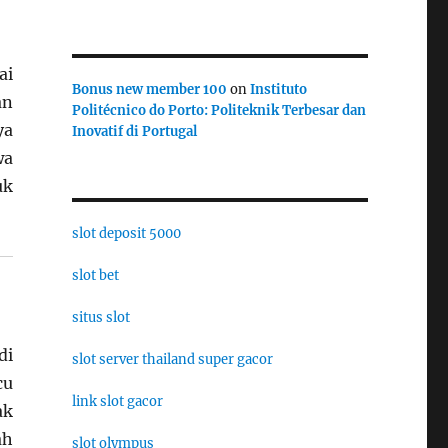
ai
Bonus new member 100
on
Instituto
an
Politécnico do Porto: Politeknik Terbesar dan
ya
Inovatif di Portugal
wa
uk
slot deposit 5000
slot bet
situs slot
di
slot server thailand super gacor
cu
link slot gacor
ak
ah
slot olympus