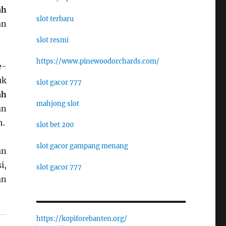
ah
slot terbaru
an
slot resmi
https://www.pinewoodorchards.com/
e-
uk
slot gacor 777
ah
mahjong slot
an
h.
slot bet 200
slot gacor gampang menang
an
i,
slot gacor 777
an
https://kopiforebanten.org/