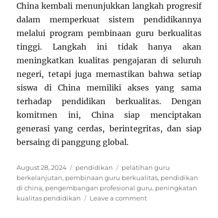
China kembali menunjukkan langkah progresif
dalam memperkuat sistem pendidikannya
melalui program pembinaan guru berkualitas
tinggi. Langkah ini tidak hanya akan
meningkatkan kualitas pengajaran di seluruh
negeri, tetapi juga memastikan bahwa setiap
siswa di China memiliki akses yang sama
terhadap pendidikan berkualitas. Dengan
komitmen ini, China siap menciptakan
generasi yang cerdas, berintegritas, dan siap
bersaing di panggung global.
Posted
Categories
Tags
August 28, 2024
pendidikan
pelatihan guru
on
berkelanjutan
,
pembinaan guru berkualitas
,
pendidikan
di china
,
pengembangan profesional guru
,
peningkatan
on
kualitas pendidikan
Leave a comment
China
Perkuat