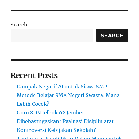
GYM
Aman
dan
Sehat
Search
untuk
Pelajar
SEARCH
dengan
Lemak
Berlebih
pada
Bokong,
Recent Posts
Paha,
dan
Dampak Negatif AI untuk Siswa SMP
Perut
Metode Belajar SMA Negeri Swasta, Mana
Lebih Cocok?
Guru SDN Jelbuk 02 Jember
Dibebastugaskan: Evaluasi Disiplin atau
Kontroversi Kebijakan Sekolah?
Tantangan Pendidikan Dalam Membentuk