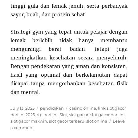
tinggi gula dan lemak jenuh, serta perbanyak
sayur, buah, dan protein sehat.
Strategi gym yang tepat untuk pelajar dengan
lemak berlebih tidak hanya membantu
mengurangi berat badan, tetapi juga
meningkatkan kesehatan secara menyeluruh.
Dengan pendekatan yang aman dan konsisten,
hasil yang optimal dan berkelanjutan dapat
dicapai tanpa mengorbankan kesehatan fisik
dan mental.
Posted
Categories
Tags
July 13, 2025
pendidikan
casino online
,
link slot gacor
on
hari ini 2025
,
rtp hari ini
,
Slot
,
slot gacor
,
slot gacor hari ini
,
slot gacor maxwin
,
slot gacor terbaru
,
slot online
Leave
on
a comment
Strategi