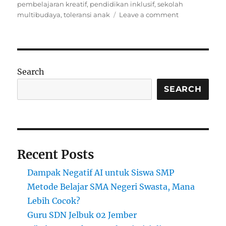
on
pembelajaran kreatif
,
pendidikan inklusif
,
sekolah
on
multibudaya
,
toleransi anak
Leave a comment
Sekolah
Multibudaya:
Merayakan
Tradisi
Dunia
Search
di
Kelas
SEARCH
Recent Posts
Dampak Negatif AI untuk Siswa SMP
Metode Belajar SMA Negeri Swasta, Mana
Lebih Cocok?
Guru SDN Jelbuk 02 Jember