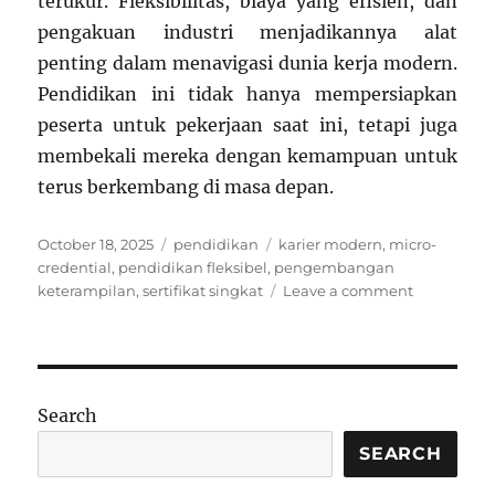
terukur. Fleksibilitas, biaya yang efisien, dan
pengakuan industri menjadikannya alat
penting dalam menavigasi dunia kerja modern.
Pendidikan ini tidak hanya mempersiapkan
peserta untuk pekerjaan saat ini, tetapi juga
membekali mereka dengan kemampuan untuk
terus berkembang di masa depan.
Posted
Categories
Tags
October 18, 2025
pendidikan
karier modern
,
micro-
on
credential
,
pendidikan fleksibel
,
pengembangan
on
keterampilan
,
sertifikat singkat
Leave a comment
Pendidika
Micro-
credential:
Mengubah
Sertifikat
Search
Singkat
Jadi
SEARCH
Jalan