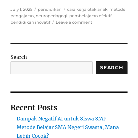
Posted
Categories
Tags
July 1, 2025
pendidikan
cara kerja otak anak
,
metode
on
pengajaran
,
neuropedagogi
,
pembelajaran efektif
,
on
pendidikan inovatif
Leave a comment
Neuropedagogi:
Cara
Kerja
Otak
Anak
Search
dalam
Proses
SEARCH
Belajar
dan
Dampaknya
bagi
Metode
Recent Posts
Pengajaran
Dampak Negatif AI untuk Siswa SMP
Metode Belajar SMA Negeri Swasta, Mana
Lebih Cocok?