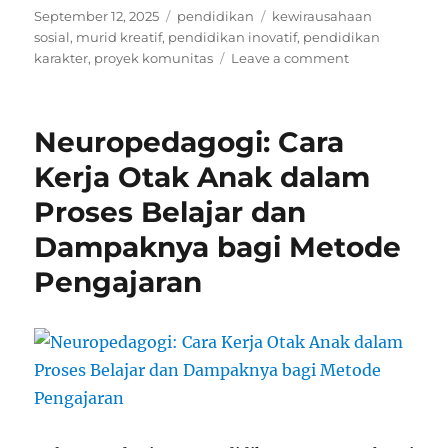
Posted
Categories
Tags
September 12, 2025
pendidikan
kewirausahaan
on
sosial
,
murid kreatif
,
pendidikan inovatif
,
pendidikan
on
karakter
,
proyek komunitas
Leave a comment
Pendidikan
Kewirausahaa
Sosial:
Neuropedagogi: Cara
Murid
Membuat
Kerja Otak Anak dalam
Proyek
Proses Belajar dan
untuk
Komunitas
Dampaknya bagi Metode
Pengajaran