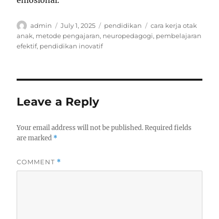
emosional.
Author
Posted
Categories
Tags
admin
July 1, 2025
pendidikan
cara kerja otak
on
anak
,
metode pengajaran
,
neuropedagogi
,
pembelajaran
efektif
,
pendidikan inovatif
Leave a Reply
Your email address will not be published.
Required fields
are marked
*
COMMENT
*