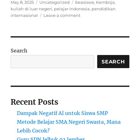
Posted
Categories
Tags
May 8, 2025
Uncategorized
beasiswa
,
Kamboja
,
on
kuliah di luar negeri
,
pelajar Indonesia
,
pendidikan
on
internasional
Leave a comment
Beasiswa
di
Kamboja
untuk
2025:
Search
Cara
Daftar,
SEARCH
Syarat,
dan
Tips
Lolos
Seleksi
Recent Posts
Dampak Negatif AI untuk Siswa SMP
Metode Belajar SMA Negeri Swasta, Mana
Lebih Cocok?
Guru SDN Jelbuk 02 Jember