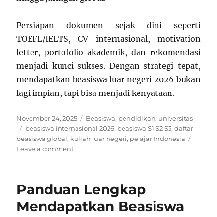
Persiapan dokumen sejak dini seperti
TOEFL/IELTS, CV internasional, motivation
letter, portofolio akademik, dan rekomendasi
menjadi kunci sukses. Dengan strategi tepat,
mendapatkan beasiswa luar negeri 2026 bukan
lagi impian, tapi bisa menjadi kenyataan.
Posted
Categories
November 24, 2025
Beasiswa
,
pendidikan
,
universitas
on
Tags
beasiswa internasional 2026
,
beasiswa S1 S2 S3
,
daftar
beasiswa global
,
kuliah luar negeri
,
pelajar Indonesia
on
Leave a comment
10
Beasiswa
Kuliah
Panduan Lengkap
Luar
Negeri
Mendapatkan Beasiswa
2026