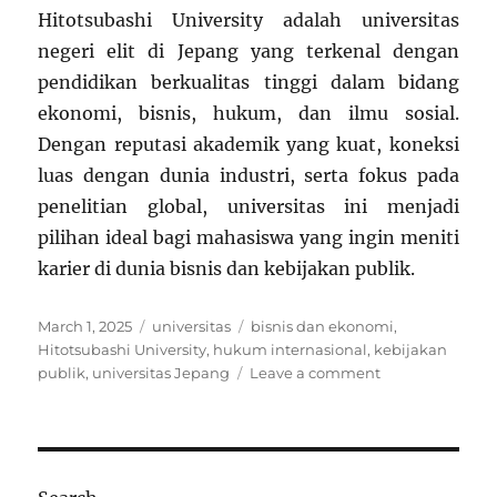
Hitotsubashi University adalah universitas
negeri elit di Jepang yang terkenal dengan
pendidikan berkualitas tinggi dalam bidang
ekonomi, bisnis, hukum, dan ilmu sosial.
Dengan reputasi akademik yang kuat, koneksi
luas dengan dunia industri, serta fokus pada
penelitian global, universitas ini menjadi
pilihan ideal bagi mahasiswa yang ingin meniti
karier di dunia bisnis dan kebijakan publik.
Posted
Categories
Tags
March 1, 2025
universitas
bisnis dan ekonomi
,
on
Hitotsubashi University
,
hukum internasional
,
kebijakan
on
publik
,
universitas Jepang
Leave a comment
Hitotsubashi
University:
Universitas
Elite
di