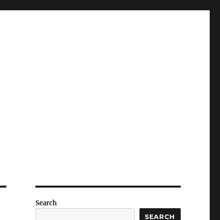
Search
SEARCH