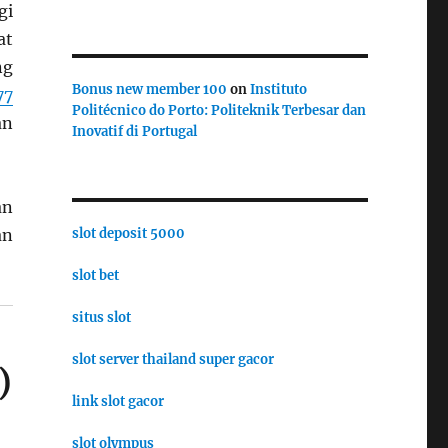
gi
at
ng
Bonus new member 100
on
Instituto
77
Politécnico do Porto: Politeknik Terbesar dan
an
Inovatif di Portugal
an
an
slot deposit 5000
slot bet
situs slot
slot server thailand super gacor
)
link slot gacor
slot olympus