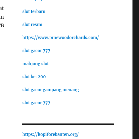
at
slot terbaru
an
slot resmi
TB
https://www.pinewoodorchards.com/
slot gacor 777
mahjong slot
slot bet 200
slot gacor gampang menang
slot gacor 777
https://kopiforebanten.org/