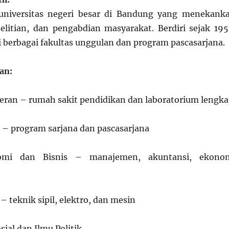
niversitas negeri besar di Bandung yang menekank
elitian, dan pengabdian masyarakat. Berdiri sejak 195
berbagai fakultas unggulan dan program pascasarjana.
an:
eran – rumah sakit pendidikan dan laboratorium lengk
– program sarjana dan pascasarjana
omi dan Bisnis – manajemen, akuntansi, ekono
– teknik sipil, elektro, dan mesin
sial dan Ilmu Politik