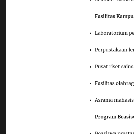
Fasilitas Kampu
Laboratorium pe
Perpustakaan le
Pusat riset sain
Fasilitas olahra
Asrama mahasisw
Program Beasis
Beasiswa presta