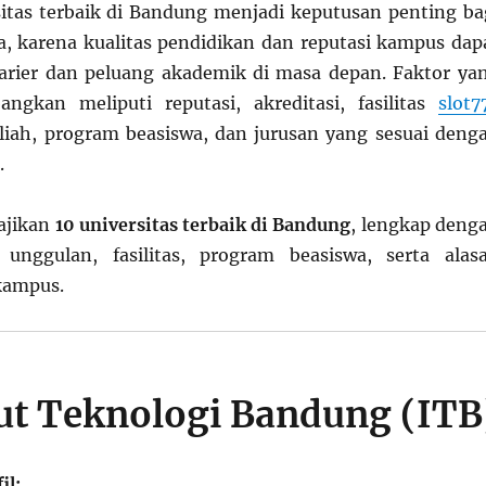
itas terbaik di Bandung menjadi keputusan penting ba
, karena kualitas pendidikan dan reputasi kampus dap
rier dan peluang akademik di masa depan. Faktor ya
angkan meliputi reputasi, akreditasi, fasilitas
slot7
uliah, program beasiswa, dan jurusan yang sesuai deng
.
yajikan
10 universitas terbaik di Bandung
, lengkap deng
s unggulan, fasilitas, program beasiswa, serta alas
kampus.
itut Teknologi Bandung (ITB
il: