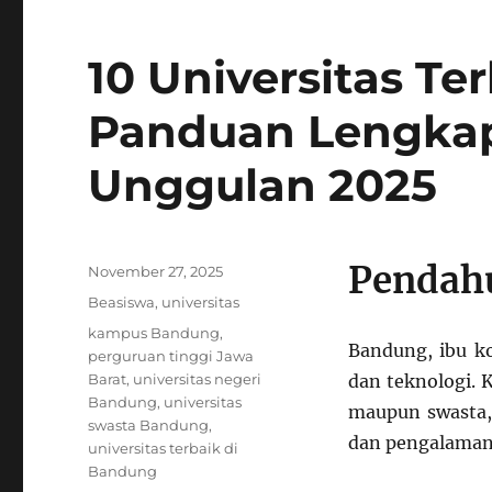
10 Universitas Te
Panduan Lengka
Unggulan 2025
Pendah
Posted
November 27, 2025
on
Categories
Beasiswa
,
universitas
Tags
kampus Bandung
,
Bandung, ibu ko
perguruan tinggi Jawa
Barat
,
universitas negeri
dan teknologi. 
Bandung
,
universitas
maupun swasta,
swasta Bandung
,
dan pengalaman 
universitas terbaik di
Bandung