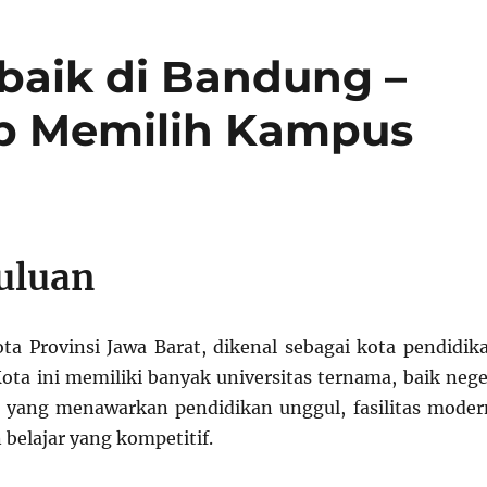
rbaik di Bandung –
p Memilih Kampus
uluan
ta Provinsi Jawa Barat, dikenal sebagai kota pendidik
Kota ini memiliki banyak universitas ternama, baik nege
 yang menawarkan pendidikan unggul, fasilitas moder
belajar yang kompetitif.