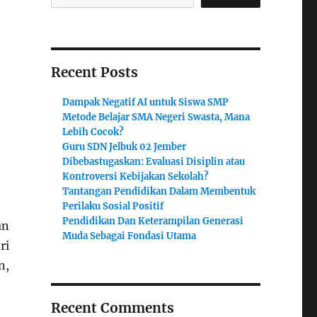
Recent Posts
Dampak Negatif AI untuk Siswa SMP
Metode Belajar SMA Negeri Swasta, Mana
Lebih Cocok?
Guru SDN Jelbuk 02 Jember
Dibebastugaskan: Evaluasi Disiplin atau
Kontroversi Kebijakan Sekolah?
Tantangan Pendidikan Dalam Membentuk
Perilaku Sosial Positif
Pendidikan Dan Keterampilan Generasi
an
Muda Sebagai Fondasi Utama
ri
n,
Recent Comments