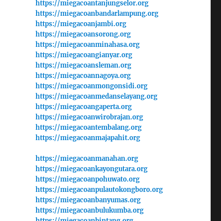
https://miegacoantanjungselor.org
https://miegacoanbandarlampung.org
https://miegacoanjambi.org
https://miegacoansorong.org
https://miegacoanminahasa.org
https://miegacoangianyar.org
https://miegacoansleman.org
https://miegacoannagoya.org
https://miegacoanmongonsidi.org
https://miegacoanmedanselayang.org
https://miegacoangaperta.org
https://miegacoanwirobrajan.org
https://miegacoantembalang.org
https://miegacoanmajapahit.org
https://miegacoanmanahan.org
https://miegacoankayongutara.org
https://miegacoanpohuwato.org
https://miegacoanpulautokongboro.org
https://miegacoanbanyumas.org
https://miegacoanbulukumba.org
https://miegacoanbintang.org