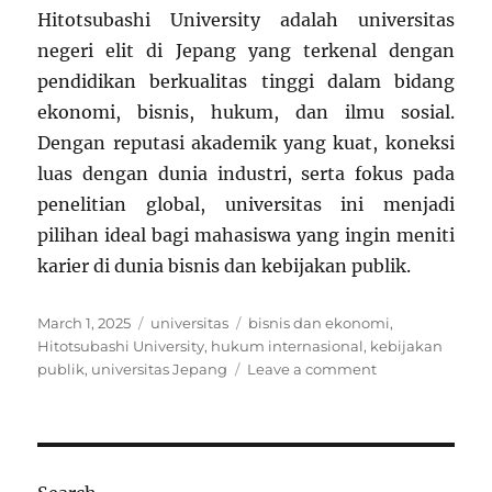
Hitotsubashi University adalah universitas
negeri elit di Jepang yang terkenal dengan
pendidikan berkualitas tinggi dalam bidang
ekonomi, bisnis, hukum, dan ilmu sosial.
Dengan reputasi akademik yang kuat, koneksi
luas dengan dunia industri, serta fokus pada
penelitian global, universitas ini menjadi
pilihan ideal bagi mahasiswa yang ingin meniti
karier di dunia bisnis dan kebijakan publik.
Posted
Categories
Tags
March 1, 2025
universitas
bisnis dan ekonomi
,
on
Hitotsubashi University
,
hukum internasional
,
kebijakan
on
publik
,
universitas Jepang
Leave a comment
Hitotsubashi
University:
Universitas
Elite
di