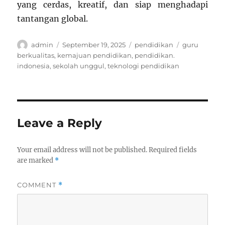
yang cerdas, kreatif, dan siap menghadapi
tantangan global.
Author
Posted
Categories
Tags
admin
September 19, 2025
pendidikan
guru
on
berkualitas
,
kemajuan pendidikan
,
pendidikan.
indonesia
,
sekolah unggul
,
teknologi pendidikan
Leave a Reply
Your email address will not be published.
Required fields
are marked
*
COMMENT
*