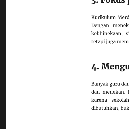
3. Fokus
Kurikulum Mer
Dengan meneka
kebhinekaan, s
tetapi juga memi
4. Mengu
Banyak guru dan
dan menekan. 
karena sekola
dibutuhkan, buk