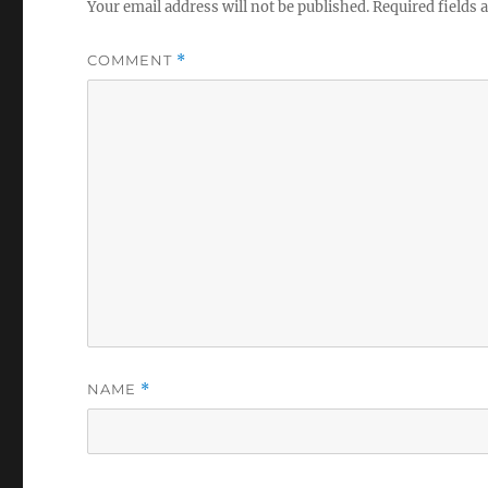
Your email address will not be published.
Required fields
COMMENT
*
NAME
*