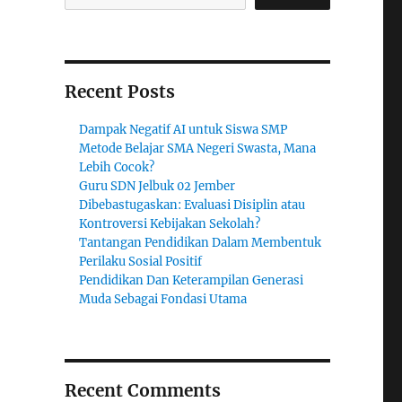
Recent Posts
Dampak Negatif AI untuk Siswa SMP
Metode Belajar SMA Negeri Swasta, Mana
Lebih Cocok?
Guru SDN Jelbuk 02 Jember
Dibebastugaskan: Evaluasi Disiplin atau
Kontroversi Kebijakan Sekolah?
Tantangan Pendidikan Dalam Membentuk
Perilaku Sosial Positif
Pendidikan Dan Keterampilan Generasi
Muda Sebagai Fondasi Utama
Recent Comments