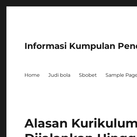
Informasi Kumpulan Pen
Home
Judi bola
Sbobet
Sample Pag
Alasan Kurikulu