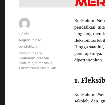
Kurikulum Merd
pendidikan Ind
Author
admin
langsung menda
Posted
August 27, 2025
fleksibilitas leb
on
Categories
pendidikan
Hingga saat ini
Tags
BelajarFleksibel
,
penerapannya.
KurikulumMerdeka
,
dipertahankan.
ProfilPelajarPancasila
,
TransformasiPendidikan
1. Fleksi
Kurikulum Me
sekolah dan g