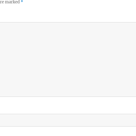
 are marked
*