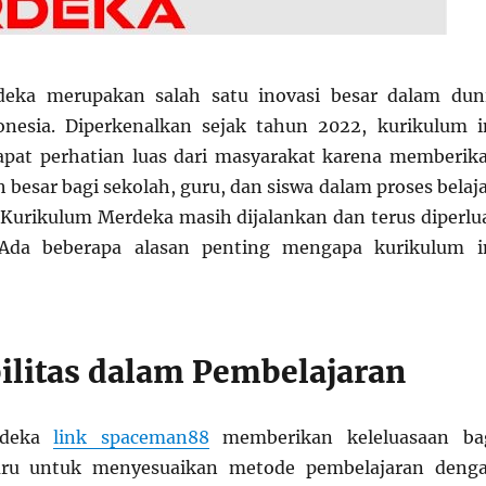
eka merupakan salah satu inovasi besar dalam dun
onesia. Diperkenalkan sejak tahun 2022, kurikulum i
pat perhatian luas dari masyarakat karena memberik
ih besar bagi sekolah, guru, dan siswa dalam proses belaja
, Kurikulum Merdeka masih dijalankan dan terus diperlu
 Ada beberapa alasan penting mengapa kurikulum i
bilitas dalam Pembelajaran
rdeka
link spaceman88
memberikan keleluasaan ba
uru untuk menyesuaikan metode pembelajaran deng