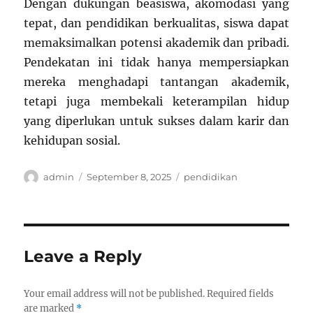
Dengan dukungan beasiswa, akomodasi yang
tepat, dan pendidikan berkualitas, siswa dapat
memaksimalkan potensi akademik dan pribadi.
Pendekatan ini tidak hanya mempersiapkan
mereka menghadapi tantangan akademik,
tetapi juga membekali keterampilan hidup
yang diperlukan untuk sukses dalam karir dan
kehidupan sosial.
Author
Posted
Categories
admin
September 8, 2025
pendidikan
on
Leave a Reply
Your email address will not be published.
Required fields
are marked
*