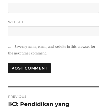
WEBSITE
Save my name, email, and website in this browser for
the next time I comment.
Post
PREVIOUS
navigation
IKJ: Pendidikan yang
Previous