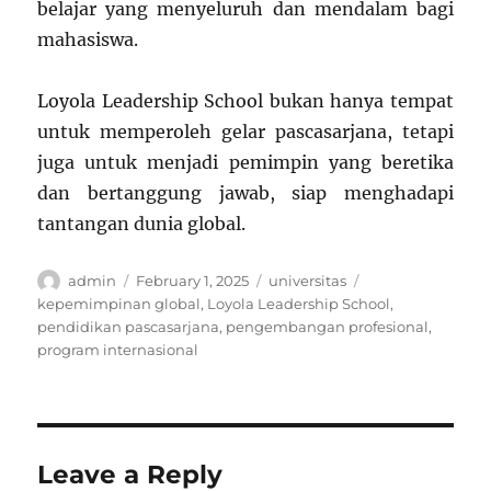
belajar yang menyeluruh dan mendalam bagi
mahasiswa.
Loyola Leadership School bukan hanya tempat
untuk memperoleh gelar pascasarjana, tetapi
juga untuk menjadi pemimpin yang beretika
dan bertanggung jawab, siap menghadapi
tantangan dunia global.
Author
Posted
Categories
Tags
admin
February 1, 2025
universitas
on
kepemimpinan global
,
Loyola Leadership School
,
pendidikan pascasarjana
,
pengembangan profesional
,
program internasional
Leave a Reply