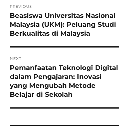
Post
PREVIOUS
navigation
Beasiswa Universitas Nasional
Previous
post:
Malaysia (UKM): Peluang Studi
Berkualitas di Malaysia
NEXT
Pemanfaatan Teknologi Digital
Next
post:
dalam Pengajaran: Inovasi
yang Mengubah Metode
Belajar di Sekolah