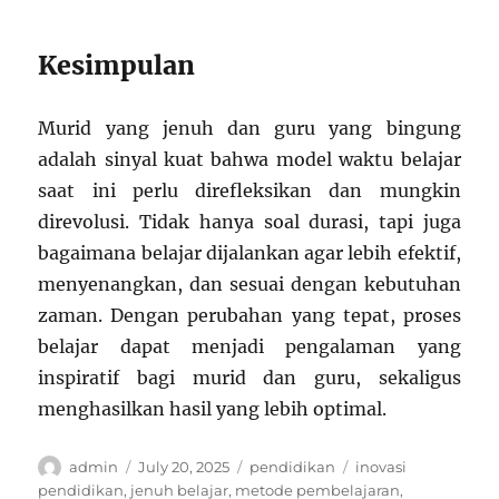
Kesimpulan
Murid yang jenuh dan guru yang bingung
adalah sinyal kuat bahwa model waktu belajar
saat ini perlu direfleksikan dan mungkin
direvolusi. Tidak hanya soal durasi, tapi juga
bagaimana belajar dijalankan agar lebih efektif,
menyenangkan, dan sesuai dengan kebutuhan
zaman. Dengan perubahan yang tepat, proses
belajar dapat menjadi pengalaman yang
inspiratif bagi murid dan guru, sekaligus
menghasilkan hasil yang lebih optimal.
Author
Posted
Categories
Tags
admin
July 20, 2025
pendidikan
inovasi
on
pendidikan
,
jenuh belajar
,
metode pembelajaran
,