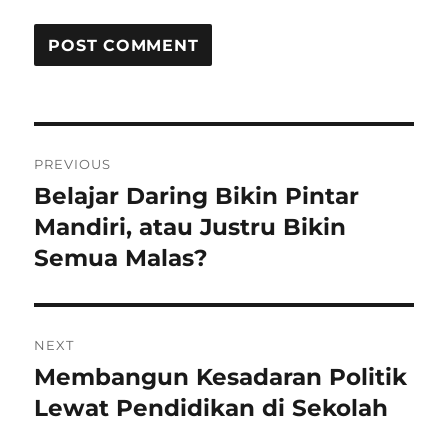
Post
PREVIOUS
navigation
Belajar Daring Bikin Pintar
Previous
post:
Mandiri, atau Justru Bikin
Semua Malas?
NEXT
Membangun Kesadaran Politik
Next
post:
Lewat Pendidikan di Sekolah