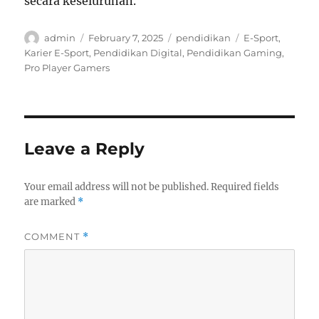
secara keseluruhan.
Author
Posted
Categories
Tags
admin
February 7, 2025
pendidikan
E-Sport
,
on
Karier E-Sport
,
Pendidikan Digital
,
Pendidikan Gaming
,
Pro Player Gamers
Leave a Reply
Your email address will not be published.
Required fields
are marked
*
COMMENT
*