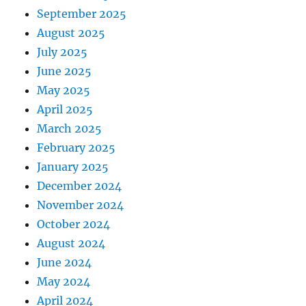
September 2025
August 2025
July 2025
June 2025
May 2025
April 2025
March 2025
February 2025
January 2025
December 2024
November 2024
October 2024
August 2024
June 2024
May 2024
April 2024