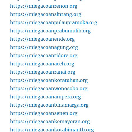
https://miegacoanrenon.org
https://miegacoansintang.org
https://miegacoanpulaupramuka.org
https://miegacoanprabumulih.org
https://miegacoanende.org
https://miegacoanagung.org
https://miegacoantidore.org
https://miegacoanaceh.org
https://miegacoanranai.org
https://miegacoankotatahan.org
https://miegacoanwonosobo.org
https://miegacoanampera.org
https://miegacoanbinamarga.org
https://miegacoansenen.org
https://miegacoankemayoran.org
https://miegacoankotabimantb.org