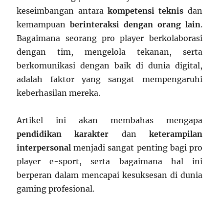
keseimbangan antara
kompetensi teknis
dan
kemampuan
berinteraksi dengan orang lain
.
Bagaimana seorang pro player berkolaborasi
dengan tim, mengelola tekanan, serta
berkomunikasi dengan baik di dunia digital,
adalah faktor yang sangat mempengaruhi
keberhasilan mereka.
Artikel ini akan membahas mengapa
pendidikan karakter
dan
keterampilan
interpersonal
menjadi sangat penting bagi pro
player e-sport, serta bagaimana hal ini
berperan dalam mencapai kesuksesan di dunia
gaming profesional.