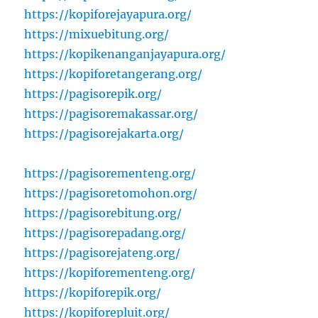
https://kopiforejayapura.org/
https://mixuebitung.org/
https://kopikenanganjayapura.org/
https://kopiforetangerang.org/
https://pagisorepik.org/
https://pagisoremakassar.org/
https://pagisorejakarta.org/
https://pagisorementeng.org/
https://pagisoretomohon.org/
https://pagisorebitung.org/
https://pagisorepadang.org/
https://pagisorejateng.org/
https://kopiforementeng.org/
https://kopiforepik.org/
https://kopiforepluit.org/