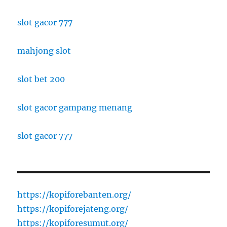
slot gacor 777
mahjong slot
slot bet 200
slot gacor gampang menang
slot gacor 777
https://kopiforebanten.org/
https://kopiforejateng.org/
https://kopiforesumut.org/