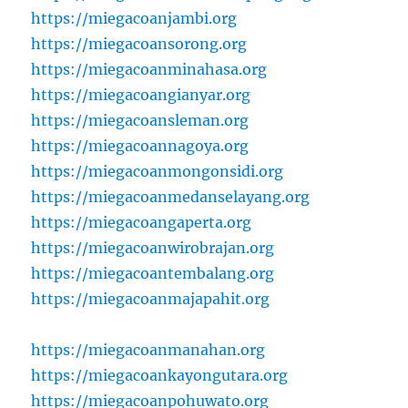
https://miegacoanjambi.org
https://miegacoansorong.org
https://miegacoanminahasa.org
https://miegacoangianyar.org
https://miegacoansleman.org
https://miegacoannagoya.org
https://miegacoanmongonsidi.org
https://miegacoanmedanselayang.org
https://miegacoangaperta.org
https://miegacoanwirobrajan.org
https://miegacoantembalang.org
https://miegacoanmajapahit.org
https://miegacoanmanahan.org
https://miegacoankayongutara.org
https://miegacoanpohuwato.org