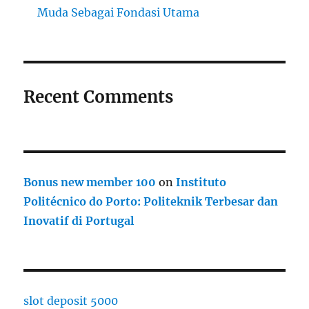
Muda Sebagai Fondasi Utama
Recent Comments
Bonus new member 100
on
Instituto
Politécnico do Porto: Politeknik Terbesar dan
Inovatif di Portugal
slot deposit 5000