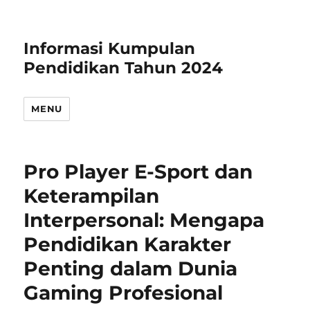
Informasi Kumpulan
Pendidikan Tahun 2024
MENU
Pro Player E-Sport dan
Keterampilan
Interpersonal: Mengapa
Pendidikan Karakter
Penting dalam Dunia
Gaming Profesional