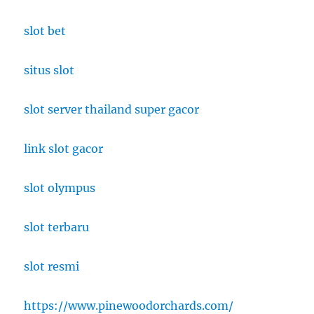
slot bet
situs slot
slot server thailand super gacor
link slot gacor
slot olympus
slot terbaru
slot resmi
https://www.pinewoodorchards.com/