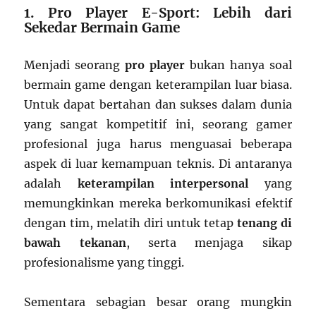
1. Pro Player E-Sport: Lebih dari
Sekedar Bermain Game
Menjadi seorang
pro player
bukan hanya soal
bermain game dengan keterampilan luar biasa.
Untuk dapat bertahan dan sukses dalam dunia
yang sangat kompetitif ini, seorang gamer
profesional juga harus menguasai beberapa
aspek di luar kemampuan teknis. Di antaranya
adalah
keterampilan interpersonal
yang
memungkinkan mereka berkomunikasi efektif
dengan tim, melatih diri untuk tetap
tenang di
bawah tekanan
, serta menjaga sikap
profesionalisme yang tinggi.
Sementara sebagian besar orang mungkin