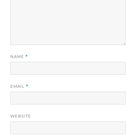
NAME
*
EMAIL
*
WEBSITE