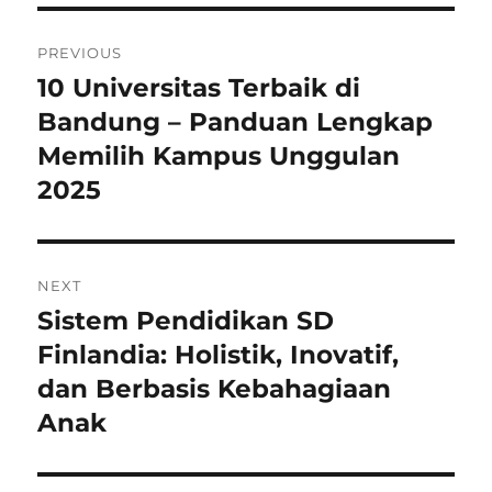
Post
PREVIOUS
navigation
10 Universitas Terbaik di
Previous
post:
Bandung – Panduan Lengkap
Memilih Kampus Unggulan
2025
NEXT
Sistem Pendidikan SD
Next
post:
Finlandia: Holistik, Inovatif,
dan Berbasis Kebahagiaan
Anak