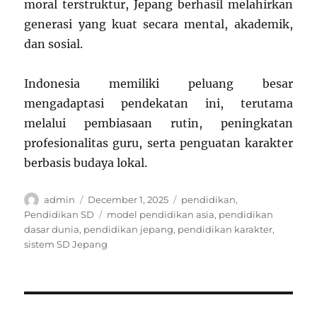
moral terstruktur, Jepang berhasil melahirkan
generasi yang kuat secara mental, akademik,
dan sosial.
Indonesia memiliki peluang besar
mengadaptasi pendekatan ini, terutama
melalui pembiasaan rutin, peningkatan
profesionalitas guru, serta penguatan karakter
berbasis budaya lokal.
Author
Posted
Categories
admin
December 1, 2025
pendidikan
,
on
Tags
Pendidikan SD
model pendidikan asia
,
pendidikan
dasar dunia
,
pendidikan jepang
,
pendidikan karakter
,
sistem SD Jepang